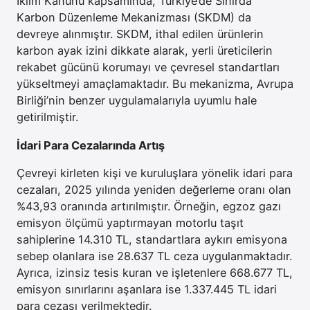
İklim Kanunu kapsamında, Türkiye’de Sınırda
Karbon Düzenleme Mekanizması (SKDM) da
devreye alınmıştır. SKDM, ithal edilen ürünlerin
karbon ayak izini dikkate alarak, yerli üreticilerin
rekabet gücünü korumayı ve çevresel standartları
yükseltmeyi amaçlamaktadır. Bu mekanizma, Avrupa
Birliği’nin benzer uygulamalarıyla uyumlu hale
getirilmiştir.
İdari Para Cezalarında Artış
Çevreyi kirleten kişi ve kuruluşlara yönelik idari para
cezaları, 2025 yılında yeniden değerleme oranı olan
%43,93 oranında artırılmıştır. Örneğin, egzoz gazı
emisyon ölçümü yaptırmayan motorlu taşıt
sahiplerine 14.310 TL, standartlara aykırı emisyona
sebep olanlara ise 28.637 TL ceza uygulanmaktadır.
Ayrıca, izinsiz tesis kuran ve işletenlere 668.677 TL,
emisyon sınırlarını aşanlara ise 1.337.445 TL idari
para cezası verilmektedir.