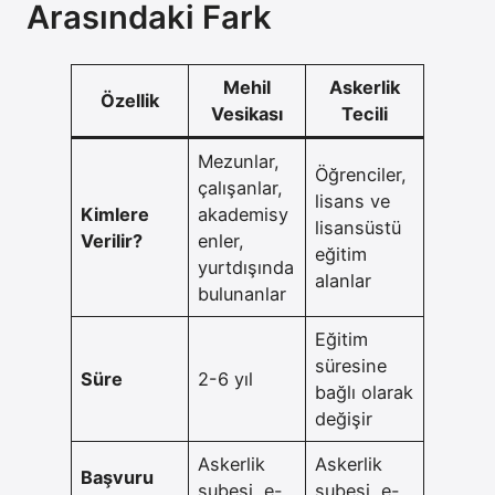
Arasındaki Fark
Mehil
Askerlik
Özellik
Vesikası
Tecili
Mezunlar,
Öğrenciler,
çalışanlar,
lisans ve
Kimlere
akademisy
lisansüstü
Verilir?
enler,
eğitim
yurtdışında
alanlar
bulunanlar
Eğitim
süresine
Süre
2-6 yıl
bağlı olarak
değişir
Askerlik
Askerlik
Başvuru
şubesi, e-
şubesi, e-