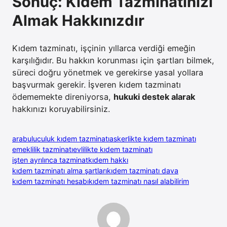
Sonuç: Kıdem Tazminatınızı
Almak Hakkınızdır
Kıdem tazminatı, işçinin yıllarca verdiği emeğin
karşılığıdır. Bu hakkın korunması için şartları bilmek,
süreci doğru yönetmek ve gerekirse yasal yollara
başvurmak gerekir. İşveren kıdem tazminatı
ödememekte direniyorsa,
hukuki destek alarak
hakkınızı koruyabilirsiniz.
arabuluculuk kıdem tazminatı
askerlikte kıdem tazminatı
emeklilik tazminatı
evlilikte kıdem tazminatı
işten ayrılınca tazminat
kıdem hakkı
kıdem tazminatı alma şartları
kıdem tazminatı dava
kıdem tazminatı hesabı
kıdem tazminatı nasıl alabilirim