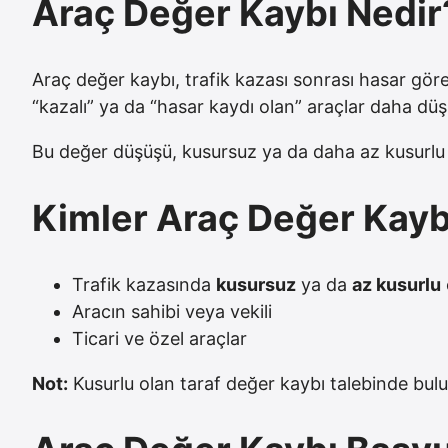
Araç Değer Kaybı Nedir
Araç değer kaybı, trafik kazası sonrası hasar gör
“kazalı” ya da “hasar kaydı olan” araçlar daha düş
Bu değer düşüşü, kusursuz ya da daha az kusurlu ar
Kimler Araç Değer Kaybı
Trafik kazasında
kusursuz
ya da
az kusurlu
Aracın sahibi veya vekili
Ticari ve özel araçlar
Not:
Kusurlu olan taraf değer kaybı talebinde bu