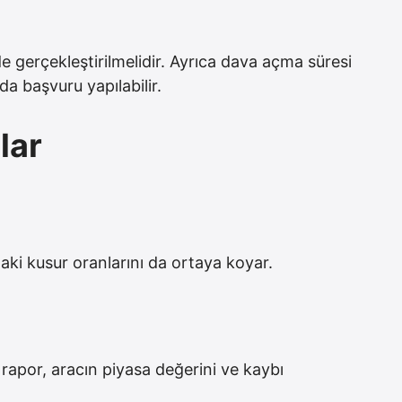
e gerçekleştirilmelidir. Ayrıca dava açma süresi
da başvuru yapılabilir.
lar
aki kusur oranlarını da ortaya koyar.
u rapor, aracın piyasa değerini ve kaybı