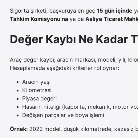
Sigorta şirketi, başvuruya en geç
15 gün içinde
ya
Tahkim Komisyonu’na
ya da
Asliye Ticaret Mah
Değer Kaybı Ne Kadar T
Araç değer kaybı; aracın markası, modeli, yılı, ki
Hesaplamada aşağıdaki kriterler rol oynar:
Aracın yaşı
Kilometresi
Piyasa değeri
Hasarın niteliği (kaporta, mekanik, motor vb.
Değişen parçalar ve boya işlemi
Örnek:
2022 model, düşük kilometrede, kazasız bir