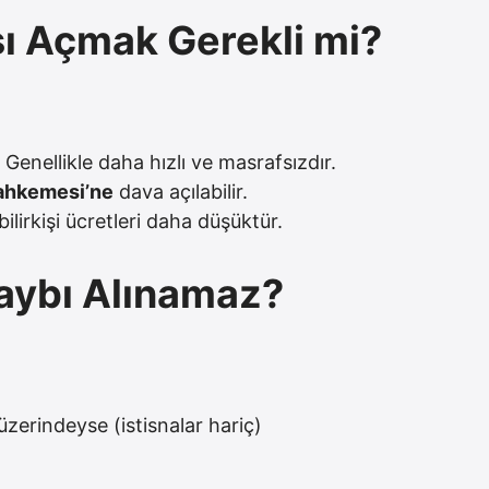
ı Açmak Gerekli mi?
. Genellikle daha hızlı ve masrafsızdır.
Mahkemesi’ne
dava açılabilir.
ilirkişi ücretleri daha düşüktür.
aybı Alınamaz?
erindeyse (istisnalar hariç)