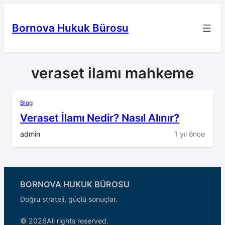
İçeriğe
geç
Bornova Hukuk Bürosu
veraset ilamı mahkeme
Blog
Veraset İlamı Nedir? Nasıl Alınır?
admin
1 yıl önce
BORNOVA HUKUK BÜROSU
Doğru strateji, güçlü sonuçlar.
© 2026
All rights reserved.