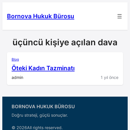
İçeriğe
geç
Bornova Hukuk Bürosu
üçüncü kişiye açılan dava
Blog
Öteki Kadın Tazminatı
admin
1 yıl önce
BORNOVA HUKUK BÜROSU
Doğru strateji, güçlü sonuçlar.
© 2026
All rights reserved.