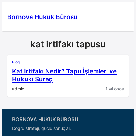
İçeriğe
geç
Bornova Hukuk Bürosu
kat irtifakı tapusu
Blog
Kat İrtifakı Nedir? Tapu İşlemleri ve
Hukuki Süreç
admin
1 yıl önce
BORNOVA HUKUK BÜROSU
Doğru strateji, güçlü sonuçlar.