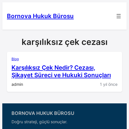
İçeriğe
geç
Bornova Hukuk Bürosu
karşılıksız çek cezası
Blog
Karşılıksız Çek Nedir? Cezası,
Şikayet Süreci ve Hukuki Sonuçları
admin
1 yıl önce
BORNOVA HUKUK BÜROSU
Doğru strateji, güçlü sonuçlar.