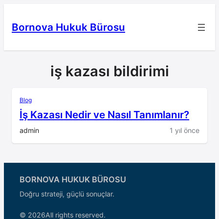
İçeriğe
geç
Bornova Hukuk Bürosu
iş kazası bildirimi
Blog
İş Kazası Nedir ve Nasıl Tanımlanır?
admin
1 yıl önce
BORNOVA HUKUK BÜROSU
Doğru strateji, güçlü sonuçlar.
© 2026
All rights reserved.