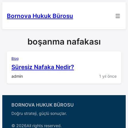
İçeriğe
geç
Bornova Hukuk Bürosu
boşanma nafakası
Blog
Süresiz Nafaka Nedir?
admin
1 yıl önce
BORNOVA HUKUK BÜROSU
Doğru strateji, güçlü sonuçlar.
© 2026
All rights reserved.